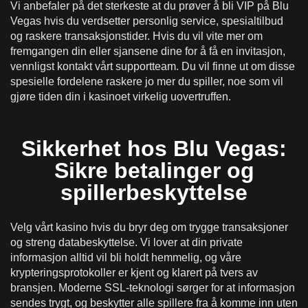
Vi anbefaler på det sterkeste at du prøver å bli VIP på Blu
Vegas hvis du verdsetter personlig service, spesialtilbud
og raskere transaksjonstider. Hvis du vil vite mer om
fremgangen din eller sjansene dine for å få en invitasjon,
vennligst kontakt vårt supportteam. Du vil finne ut om disse
spesielle fordelene raskere jo mer du spiller, noe som vil
gjøre tiden din i kasinoet virkelig uovertruffen.
Sikkerhet hos Blu Vegas:
Sikre betalinger og
spillerbeskyttelse
Velg vårt kasino hvis du bryr deg om trygge transaksjoner
og streng databeskyttelse. Vi lover at din private
informasjon alltid vil bli holdt hemmelig, og våre
krypteringsprotokoller er kjent og klarert på tvers av
bransjen. Moderne SSL-teknologi sørger for at informasjon
sendes trygt, og beskytter alle spillere fra å komme inn uten