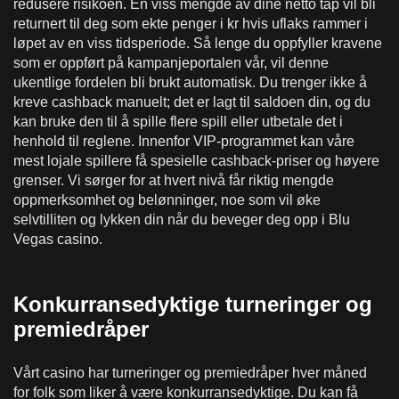
redusere risikoen. En viss mengde av dine netto tap vil bli
returnert til deg som ekte penger i kr hvis uflaks rammer i
løpet av en viss tidsperiode. Så lenge du oppfyller kravene
som er oppført på kampanjeportalen vår, vil denne
ukentlige fordelen bli brukt automatisk. Du trenger ikke å
kreve cashback manuelt; det er lagt til saldoen din, og du
kan bruke den til å spille flere spill eller utbetale det i
henhold til reglene. Innenfor VIP-programmet kan våre
mest lojale spillere få spesielle cashback-priser og høyere
grenser. Vi sørger for at hvert nivå får riktig mengde
oppmerksomhet og belønninger, noe som vil øke
selvtilliten og lykken din når du beveger deg opp i Blu
Vegas casino.
Konkurransedyktige turneringer og
premiedråper
Vårt casino har turneringer og premiedråper hver måned
for folk som liker å være konkurransedyktige. Du kan få