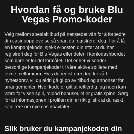
Hvordan få og bruke Blu
Vegas Promo-koder
Velg mellom spesialtilbud på nettstedet vårt for å forbedre
din casinoopplevelse så snart du registrerer deg. For å få
en kampanjekode, sjekk e-posten din etter at du har
registrert deg for Blu Vegas eller delen i kontodashbordet
som bare er for det formålet. Det er her vi sender
personlige kampanjekoder til våre aktive spillere med
jevne mellomrom. Hvis du registrerer deg for vårt
nyhetsbrev, vil du aldri gå glipp av tilbud og annonser for
arrangementer. Hver kode er gitt ut rettferdig, og noen kan
være for visse spill, reload bonuser, eller gratis spinn. Sørg
for at informasjonen i profilen din er riktig, slik at du raskt
kan lære om nye casinoavtaler.
Slik bruker du kampanjekoden din