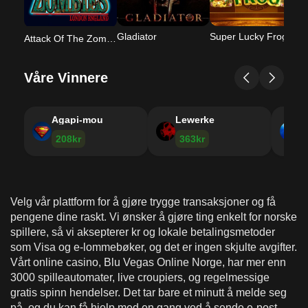
Konkurransedyktige turneringer og premiedråper
Hvordan få og bruke Blu Vegas Promo-koder
Super Lucky Frog
Gladiator
Attack Of The Zombies
P
Slik bruker du kampanjekoden din
Våre Vinnere
Blu Vegas' mobilapp for Android, Ios og andre
enheter
Som en Blu Vegas Vip, vil du få spesielle fordeler
Agapi-mou
Lewerke
G
og opplevelser
208kr
363kr
Hvordan komme inn i Vip Circle
Sikkerhet hos Blu Vegas: Sikre betalinger og
spillerbeskyttelse
Velg vår plattform for å gjøre trygge transaksjoner og få
Sikkerhetstiltak for spillere og rettferdig spill
pengene dine raskt. Vi ønsker å gjøre ting enkelt for norske
spillere, så vi aksepterer kr og lokale betalingsmetoder
Grenser, risikokontroll og 18+-policyen for
som Visa og e-lommebøker, og det er ingen skjulte avgifter.
ansvarlig spilling på Blu Vegas
Vårt online casino, Blu Vegas Online Norge, har mer enn
Gjøre Sikker På Det Er Et Trygt Sted Å Gamble
3000 spilleautomater, live croupiers, og regelmessige
gratis spinn hendelser. Det tar bare et minutt å melde seg
på, og du kan få hjelp med en gang ved å sende e-post