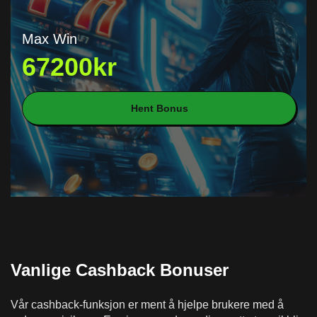
Max Win
67200kr
Hent Bonus
Vanlige Cashback Bonuser
Vår cashback-funksjon er ment å hjelpe brukere med å