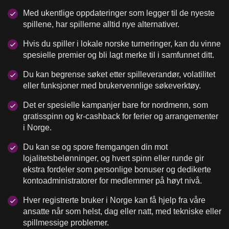
Med ukentlige oppdateringer som legger til de nyeste
spillene, har spillerne alltid nye alternativer.
Hvis du spiller i lokale norske turneringer, kan du vinne
spesielle premier og bli lagt merke til i samfunnet ditt.
Du kan begrense søket etter spilleverandør, volatilitet
eller funksjoner med brukervennlige søkeverktøy.
Det er spesielle kampanjer bare for nordmenn, som
gratisspinn og kr-cashback for ferier og arrangementer
i Norge.
Du kan se og spore fremgangen din mot
lojalitetsbelønninger, og hvert spinn eller runde gir
ekstra fordeler som personlige bonuser og dedikerte
kontoadministratorer for medlemmer på høyt nivå.
Hver registrerte bruker i Norge kan få hjelp fra våre
ansatte når som helst, dag eller natt, med tekniske eller
spillmessige problemer.