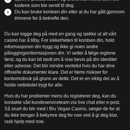
kodene som ble sendt til deg.
Du kan bruke kontoen din etter at du har gått gjennom
trinnene for å bekrefte den.
Du kan logge deg på med en gang og sjekke ut alt vårt
casino har å tilby. For sikkerheten til kontoen din, hold
informasjonen din trygg og ikke gi noen andre
påloggingsinformasjonen din. Vi setter å følge reglene
først, og du kan bli bedt om å vise bevis på din identitet
eller adresse. Det blir mindre ventetid hvis du har dine
offisielle dokumenter klare. Det er færre risikoer for
kontomisbruk på grunn av dette. Det er en viktig del av å
holde nettstedet trygt for alle.
Hvis du har problemer mens du registrerer deg, kan du
kontakte vårt kundeserviceteam via live chat eller e-post.
Så snart du blir med i Blu Vegas Casino, sørger de for at
du ikke trenger å bekymre deg for noe ved å gi deg klar,
rask hjelp med noe.