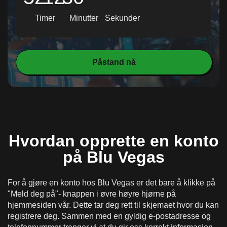
Timer
Minutter
Sekunder
Påstand nå
Hvordan opprette en konto
på Blu Vegas
For å gjøre en konto hos Blu Vegas er det bare å klikke på
"Meld deg på"- knappen i øvre høyre hjørne på
hjemmesiden vår. Dette tar deg rett til skjemaet hvor du kan
registrere deg. Sammen med en gyldig e-postadresse og