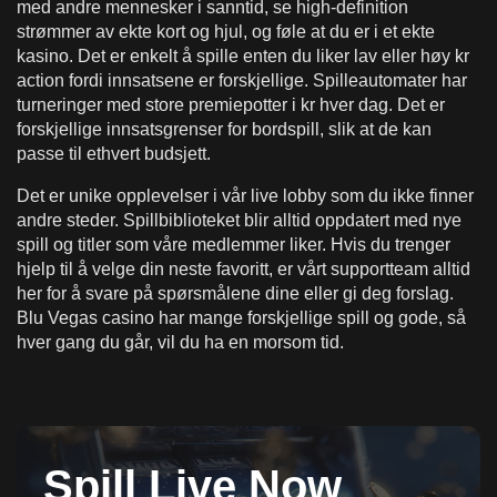
med andre mennesker i sanntid, se high-definition
strømmer av ekte kort og hjul, og føle at du er i et ekte
kasino. Det er enkelt å spille enten du liker lav eller høy kr
action fordi innsatsene er forskjellige. Spilleautomater har
turneringer med store premiepotter i kr hver dag. Det er
forskjellige innsatsgrenser for bordspill, slik at de kan
passe til ethvert budsjett.
Det er unike opplevelser i vår live lobby som du ikke finner
andre steder. Spillbiblioteket blir alltid oppdatert med nye
spill og titler som våre medlemmer liker. Hvis du trenger
hjelp til å velge din neste favoritt, er vårt supportteam alltid
her for å svare på spørsmålene dine eller gi deg forslag.
Blu Vegas casino har mange forskjellige spill og gode, så
hver gang du går, vil du ha en morsom tid.
Spill Live Now